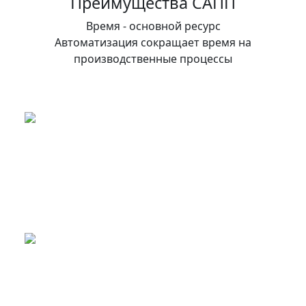
Преимущества САПП
Время - основной ресурс
Автоматизация сокращает время на
производственные процессы
Уменьшение расходов на 35 %
с сокращением ФОТ, при этом вы не будете
зависеть от квалифицированных сотрудников
Ускорение производства на 100 %
за счёт оцифровки данных и автоматической
передачи между участками производства